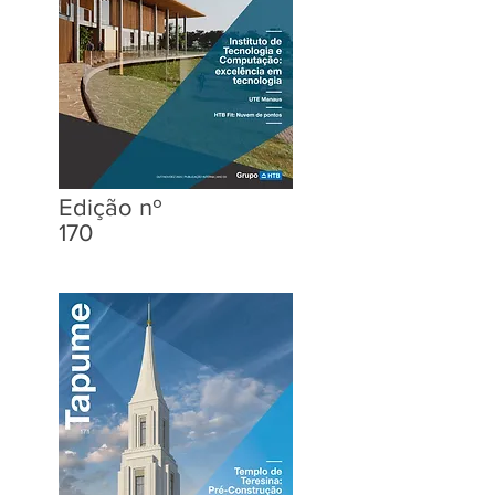
Edição nº
170