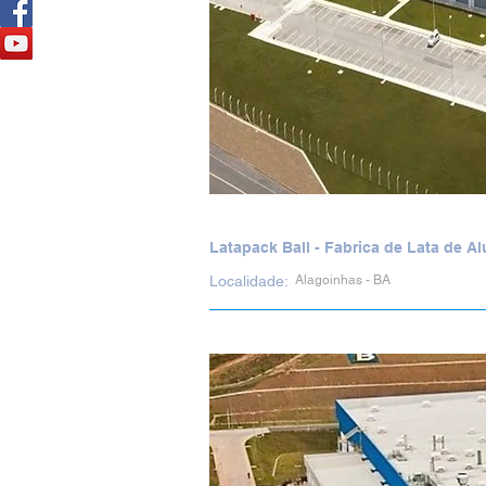
Latapack Ball - Fabrica de Lata de A
Localidade:
Alagoinhas - BA