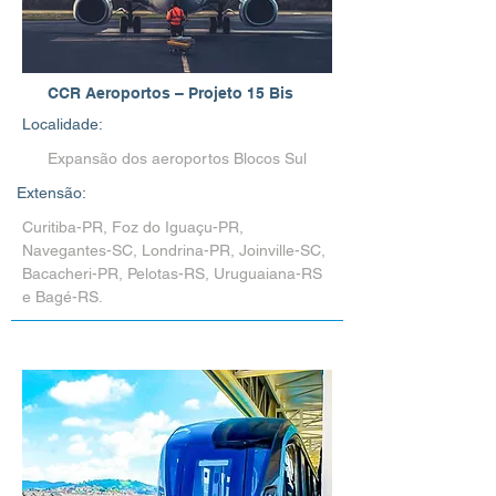
CCR Aeroportos – Projeto 15 Bis
Localidade:
Expansão dos aeroportos Blocos Sul
Extensão:
Curitiba-PR, Foz do Iguaçu-PR,
Navegantes-SC, Londrina-PR, Joinville-SC,
Bacacheri-PR, Pelotas-RS, Uruguaiana-RS
e Bagé-RS.