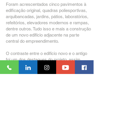
Foram acrescentados cinco pavimentos à
edificação original, quadras poliesportivas,
arquibancadas, jardins, pátios, laboratórios,
refeitórios, elevadores modernos e rampas,
dentre outros. Tudo isso e mais a construção
de um novo edifício adjacente na parte
central do empreendimento.
O contraste entre o edifício novo e o antigo
foi um dos destaques do projeto, assim
como a fachada imponente com painéis
metálicos e seu ar vanguardista.
“A HTB traduziu, no campus da Avenues,
tudo o que a instituição buscava na sua
chegada a São Paulo, ou seja, uma
construção capaz de combinar sofisticação
e sustentabilidade com algo igualmente
valioso para ela: a saudável interação e
integração entre os alunos de todas as
idades. Estamos orgulhosos por ter recebido