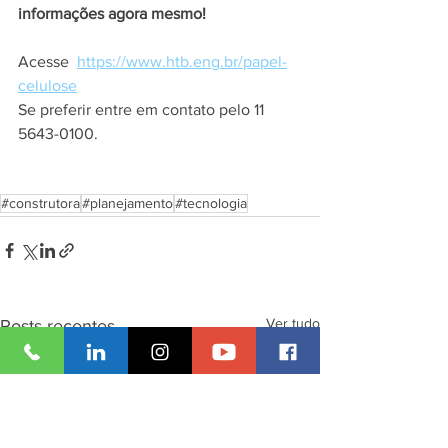
informações agora mesmo!
Acesse  
https://www.htb.eng.br/papel-
celulose
Se preferir entre em contato pelo 11 
5643-0100.
#construtora
#planejamento
#tecnologia
Ver tudo
Posts recentes