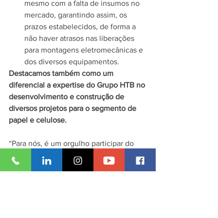
mesmo com a falta de insumos no 
mercado, garantindo assim, os 
prazos estabelecidos, de forma a 
não haver atrasos nas liberações 
para montagens eletromecânicas e 
dos diversos equipamentos.
Destacamos também como um 
diferencial a expertise do Grupo HTB no 
desenvolvimento e construção de 
diversos projetos para o segmento de 
papel e celulose.
“Para nós, é um orgulho participar do 
Projeto STAR - Bracell. Este é mais um 
de muitos projetos de construção de 
fábricas de celulose e papel como 
contratados da Andritz, responsável 
pelo fornecimento da tecnologia e dos 
equipamentos de produção da fábrica.