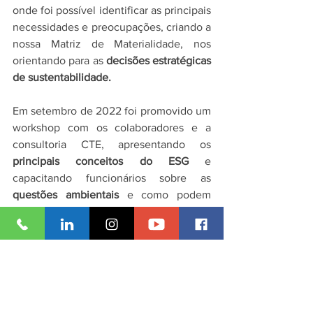
onde foi possível identificar as principais 
necessidades e preocupações, criando a 
nossa Matriz de Materialidade, nos 
orientando para as 
decisões estratégicas 
de sustentabilidade. 
Em setembro de 2022 foi promovido um 
workshop com os colaboradores e a 
consultoria CTE, apresentando os 
principais conceitos do ESG
 e 
capacitando funcionários sobre as 
questões ambientais
 e como podem 
contribuir para a 
sustentabilidade no 
trabalho
. 
Entre em contato conosco e saiba mais 
informações agora mesmo!
Acesse 
https://www.htb.eng.br/
Se preferir entre em contato pelo 11 