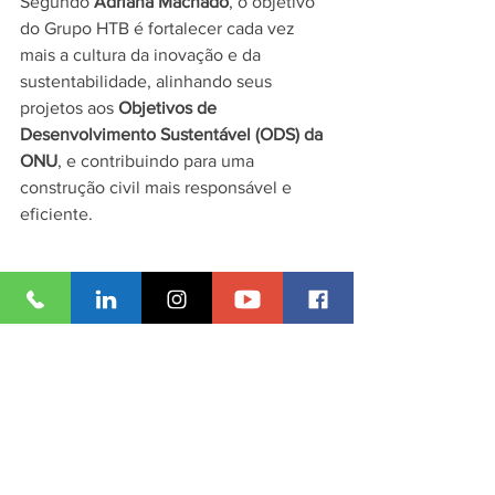
Segundo 
Adriana Machado
, o objetivo 
do Grupo HTB é fortalecer cada vez 
mais a cultura da inovação e da 
sustentabilidade, alinhando seus 
projetos aos 
Objetivos de 
Desenvolvimento Sustentável (ODS) da 
ONU
, e contribuindo para uma 
construção civil mais responsável e 
eficiente.
“Nosso compromisso é estar 
sempre conectados às 
melhores práticas do mercado, 
investindo em capacidade 
técnica e em soluções que 