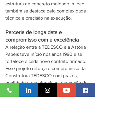
estrutura de concreto moldado in loco 
também se destaca pela complexidade 
técnica e precisão na execução.
Parceria de longa data e 
compromisso com a excelência
A relação entre a TEDESCO e a Astória 
Papéis teve início nos anos 1990 e se 
fortalece a cada novo contrato firmado. 
Esse projeto reforça o compromisso da 
Construtora TEDESCO com prazos, 
qualidade e excelência na execução de 
empreendimentos industriais, 
contribuindo para o desenvolvimento 
do setor de papel e celulose no Brasil.
Quer saber mais sobre nossos projetos?
Acesse 
https://www.htb.eng.br