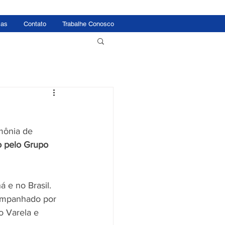
ias
Contato
Trabalhe Conosco
mônia de 
o pelo Grupo 
 e no Brasil. 
ompanhado por 
o Varela e 