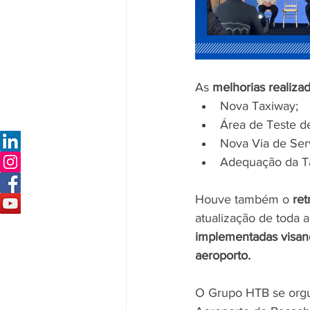
As 
melhorias realiza
Nova Taxiway;
Área de Teste d
Nova Via de Ser
Adequação da Ta
Houve também o
 re
atualização de toda a
implementadas visand
aeroporto.
O Grupo HTB se orgul