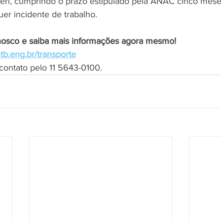
eri, cumprindo o prazo estipulado pela ANAC cinco mese
er incidente de trabalho.
nosco e saiba mais informações agora mesmo!
tb.eng.br/transporte
 contato pelo 11 5643-0100.